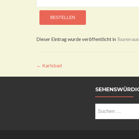
BESTELLEN
Dieser Eintrag wurde veröffentlicht in
Touren aus
Beitragsnavigation
←
Karlsbad
SEHENSWÜRDIG
Suchen
nach: