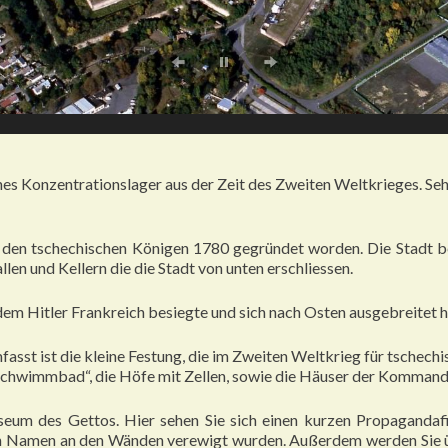
hes Konzentrationslager aus der Zeit des Zweiten Weltkrieges. Seh
n den tschechischen Königen 1780 gegründet worden. Die Stadt be
en und Kellern die die Stadt von unten erschliessen.
 Hitler Frankreich besiegte und sich nach Osten ausgebreitet h
 umfasst ist die kleine Festung, die im Zweiten Weltkrieg für tsche
 „Schwimmbad“, die Höfe mit Zellen, sowie die Häuser der Komma
eum des Gettos. Hier sehen Sie sich einen kurzen Propagandaf
ren Namen an den Wänden verewigt wurden. Außerdem werden Sie ü