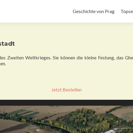
Zum
Inhalt
Geschichte von Prag
Topse
springen
stadt
 des Zweiten Weltkrieges. Sie können die kleine Festung, das 
en.
Jetzt Bestellen